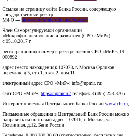
Ссылка на страницу сайта Банка России, содержащую
государственный реестр
МФО —
https://cbr.ru/microfinance/registry/
Член Саморегулируемой организации
«Микрофинансирование и развитие» (СРО «МиР»)
с 05.10.2017 г.
регистрационный номер в реестре членов СРО «МиР»: 19
000892
адрес (место нахождения): 107078, г. Москва Орликов
переулок, д.5, стр.1, этаж 2, пом.11
электронный адрес СРО «МиР»: info@npmir. ru;
сайт СРО «МиР»:
https://npmir.ru/
телефон: 8 (495) 258-8705
Интернет приемная Центрального Банка России
www.cbr.ru
,
Письменные обращения в Центральный Банк России можно
направить на почтовый адрес: 107016, г. Москва, ул.
Неглинная, д.12, Банк России.
Телефоны: 8 800 300-30-00 (круглосуточно, бесплатно для