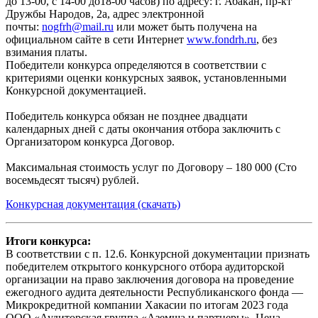
до 13-00, с 14-00 до18-00 часов) по адресу: г. Абакан, пр-кт
Дружбы Народов, 2а, адрес электронной
почты:
nogfrh@mail.ru
или может быть получена на
официальном сайте в сети Интернет
www.fondrh.ru
, без
взимания платы.
Победители конкурса определяются в соответствии с
критериями оценки конкурсных заявок, установленными
Конкурсной документацией.
Победитель конкурса обязан не позднее двадцати
календарных дней с даты окончания отбора заключить с
Организатором конкурса Договор.
Максимальная стоимость услуг по Договору – 180 000 (Сто
восемьдесят тысяч) рублей.
Конкурсная документация (скачать)
Итоги конкурса:
В соответствии с п. 12.6. Конкурсной документации признать
победителем открытого конкурсного отбора аудиторской
организации на право заключения договора на проведение
ежегодного аудита деятельности Республиканского фонда —
Микрокредитной компании Хакасии по итогам 2023 года
ООО «Аудиторская группа «Аземша и партнеры». Цена