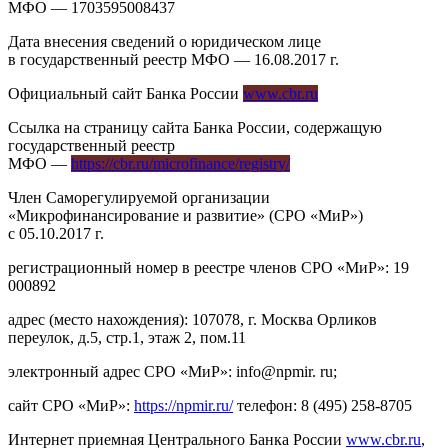
МФО — 1703595008437
Дата внесения сведений о юридическом лице
в государственный реестр МФО — 16.08.2017 г.
Официальный сайт Банка России
www.cbr.ru
Ссылка на страницу сайта Банка России, содержащую
государственный реестр
МФО —
https://cbr.ru/microfinance/registry/
Член Саморегулируемой организации
«Микрофинансирование и развитие» (СРО «МиР»)
с 05.10.2017 г.
регистрационный номер в реестре членов СРО «МиР»: 19
000892
адрес (место нахождения): 107078, г. Москва Орликов
переулок, д.5, стр.1, этаж 2, пом.11
электронный адрес СРО «МиР»: info@npmir. ru;
сайт СРО «МиР»:
https://npmir.ru/
телефон: 8 (495) 258-8705
Интернет приемная Центрального Банка России
www.cbr.ru
,