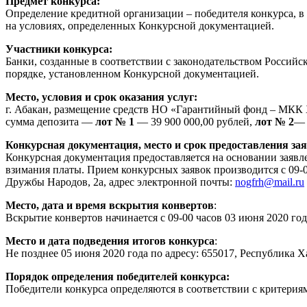
Предмет конкурса:
Определение кредитной организации – победителя конкурса, в
на условиях, определенных Конкурсной документацией.
Участники конкурса:
Банки, созданные в соответствии с законодательством Россий
порядке, установленном Конкурсной документацией.
Место, условия и срок оказания услуг:
г. Абакан, размещение средств НО «Гарантийный фонд – МКК Х
сумма депозита —
лот № 1
— 39 900 000,00 рублей,
лот № 2
— 
Конкурсная документация, место и срок предоставления зая
Конкурсная документация предоставляется на основании заявле
взимания платы. Прием конкурсных заявок производится с 09-00 ч
Дружбы Народов, 2а, адрес электронной почты:
nogfrh@mail.ru
Место, дата и время вскрытия конвертов
:
Вскрытие конвертов начинается с 09-00 часов 03 июня 2020 года
Место и дата подведения итогов конкурса
:
Не позднее 05 июня 2020 года по адресу: 655017, Республика Хак
Порядок определения победителей конкурса:
Победители конкурса определяются в соответствии с критери