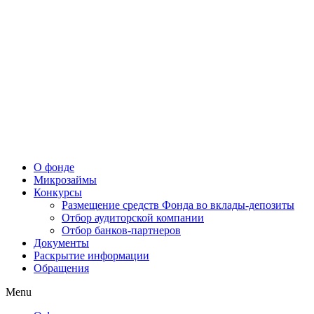
О фонде
Микрозаймы
Конкурсы
Размещение средств Фонда во вклады-депозиты
Отбор аудиторской компании
Отбор банков-партнеров
Документы
Раскрытие информации
Обращения
Menu