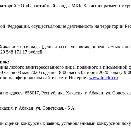
 которой НО «Гарантийный фонд – МКК Хакасии» разместит сред
ской Федерации, осуществляющие деятельность на территории Ре
акасии» во вклады (депозиты) на условиях, определяемых конк
29 548 171,17 рублей.
вок:
ния любого заинтересованного лица, поданного в письменной фо
асов 03 мая 2020 года до 18-00 часов 02 июня 2020 года (с 9-00 д
или на официальном сайте в сети Интернет
www.fondrh.ru
 по адресу: 655017, Республика Хакасия, г. Абакан, ул. Советска
асия, г. Абакан, ул. Советская, 45 А.
ями оценки конкурсных заявок, установленными конкурсной док