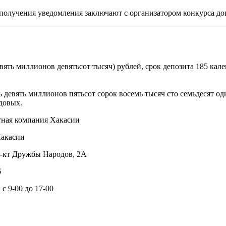
получения уведомления заключают с организатором конкурса дог
ять миллионов девятьсот тысяч) рублей, срок депозита 185 кале
девять миллионов пятьсот сорок восемь тысяч сто семьдесят оди
одовых.
ная компания Хакасии
Хакасии
пр-кт Дружбы Народов, 2А
6
с 9-00 до 17-00