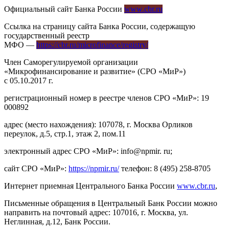
Официальный сайт Банка России
www.cbr.ru
Ссылка на страницу сайта Банка России, содержащую
государственный реестр
МФО —
https://cbr.ru/microfinance/registry/
Член Саморегулируемой организации
«Микрофинансирование и развитие» (СРО «МиР»)
с 05.10.2017 г.
регистрационный номер в реестре членов СРО «МиР»: 19
000892
адрес (место нахождения): 107078, г. Москва Орликов
переулок, д.5, стр.1, этаж 2, пом.11
электронный адрес СРО «МиР»: info@npmir. ru;
сайт СРО «МиР»:
https://npmir.ru/
телефон: 8 (495) 258-8705
Интернет приемная Центрального Банка России
www.cbr.ru
,
Письменные обращения в Центральный Банк России можно
направить на почтовый адрес: 107016, г. Москва, ул.
Неглинная, д.12, Банк России.