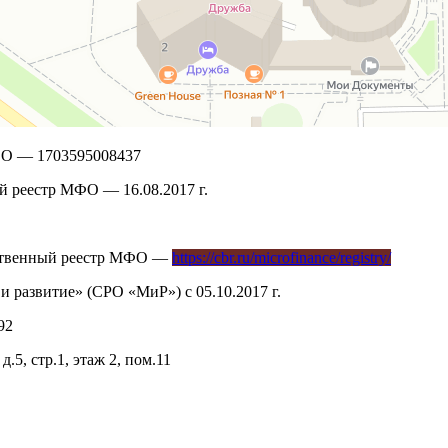
ФО — 1703595008437
й реестр МФО — 16.08.2017 г.
рственный реестр МФО —
https://cbr.ru/microfinance/registry/
развитие» (СРО «МиР») с 05.10.2017 г.
92
.5, стр.1, этаж 2, пом.11