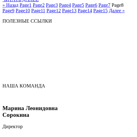
« Назад
Page
1
Page
2
Page
3
Page
4
Page
5
Page
6
Page
7
Page
8
Page
9
Page
10
Page
11
Page
12
Page
13
Page
14
Page
15
Далее »
ПОЛЕЗНЫЕ ССЫЛКИ
НАША КОМАНДА
Марина Леонидовна
Сорокина
Директор